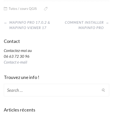
Tutos / cours QGIS
Post
←
MAPINFO PRO 17.0.2 &
COMMENT INSTALLER
→
navigation
MAPINFO VIEWER 17
MAPINFO PRO
Contact
Contactez-moi au
06 63 72 30 96
Contact e-mail
Trouvez une info !
Search
for:
Articles récents