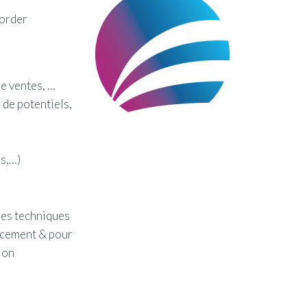
border
de ventes, …
 de potentiels,
és,…)
les techniques
cacement & pour
ion