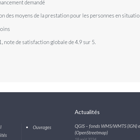
financement demandé
n des moyens de la prestation pour les personnes en situatio
soins
note de satisfaction globale de 4.9 sur 5.
s
Actualités
QGIS – fonds WMS/WMTS (IGN) e
l
Ouvrages
(OpenStreetmap)
ités
18 août 2024