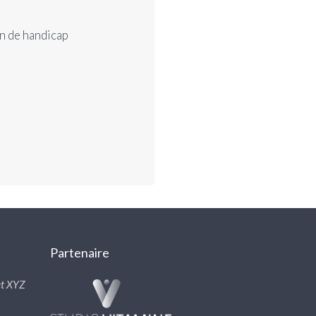
n de handicap
Partenaire
t XYZ