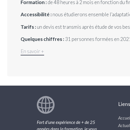
Formation :
de 48 heures à 2 mois en fonction du 
Accessibilité :
nous étudierons ensemble l’adaptatio
Tarifs :
un devis est transmis après étude de vos be
Quelques chiffres :
31 personnes formées en 2021, 
En savoir +
Lien
Accuei
Fort d’une expérience de + de 25
Actual
années dans la formation, je vous