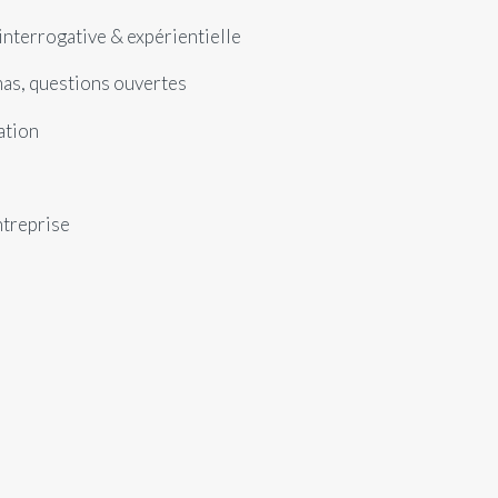
interrogative & expérientielle
as, questions ouvertes
ation
ntreprise