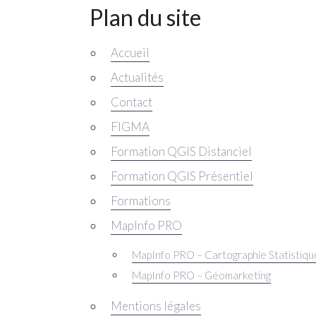
Plan du site
Accueil
Actualités
Contact
FIGMA
Formation QGIS Distanciel
Formation QGIS Présentiel
Formations
MapInfo PRO
MapInfo PRO – Cartographie Statistiqu
MapInfo PRO – Géomarketing
Mentions légales