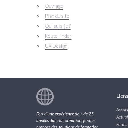
Ouvrage
Plan du site
Qui suis-je ?
RouteFinder
UX Design
Lien
Accuei
Fort d’une expérience de + de 25
Actual
années dans la formation, je vous
Forma
propose des solutions de formation