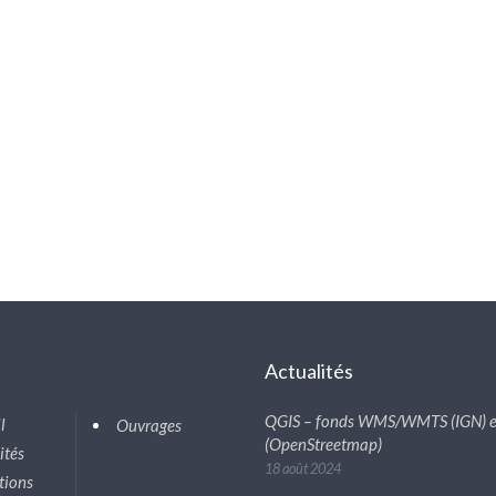
s
Actualités
QGIS – fonds WMS/WMTS (IGN) e
l
Ouvrages
(OpenStreetmap)
ités
18 août 2024
tions