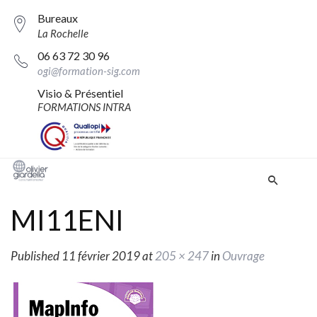
Bureaux
La Rochelle
06 63 72 30 96
ogi@formation-sig.com
Visio & Présentiel
FORMATIONS INTRA
MI11ENI
Published
11 février 2019
at
205 × 247
in
Ouvrage