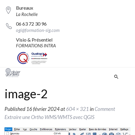
Bureaux
La Rochelle
06 63 72 30 96
ogi@formation-sig.com
Visio & Présentiel
FORMATIONS INTRA
image-2
Published
16 février 2024
at
604 × 321
in
Comment
Extraire une Ortho WMS/WMTS avec QGIS