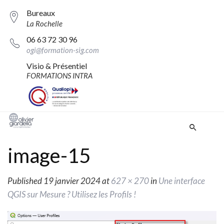
Bureaux
La Rochelle
06 63 72 30 96
ogi@formation-sig.com
Visio & Présentiel
FORMATIONS INTRA
image-15
Published
19 janvier 2024
at
627 × 270
in
Une interface
QGIS sur Mesure ? Utilisez les Profils !