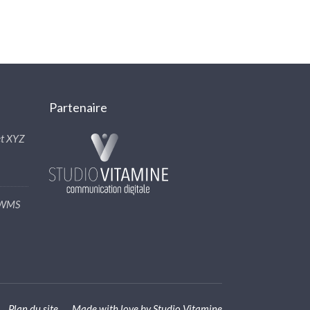
Partenaire
t XYZ
N WMS
Plan du site
Made with love by
Studio Vitamine