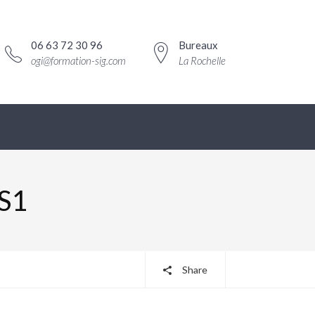
06 63 72 30 96
Bureaux
ogi@formation-sig.com
La Rochelle
 S1
Share