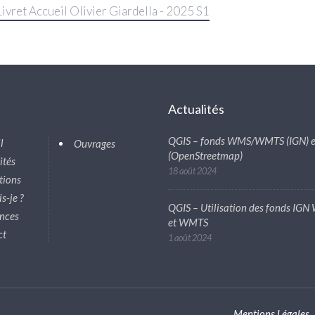
 Livret Accueil Olivier Giardella - 2025 S1
s
Actualités
QGIS – fonds WMS/WMTS (IGN) e
l
Ouvrages
(OpenStreetmap)
ités
18 août 2024
tions
s-je ?
QGIS – Utilisation des fonds IG
nces
et WMTS
ct
1 août 2024
Mentions Légales