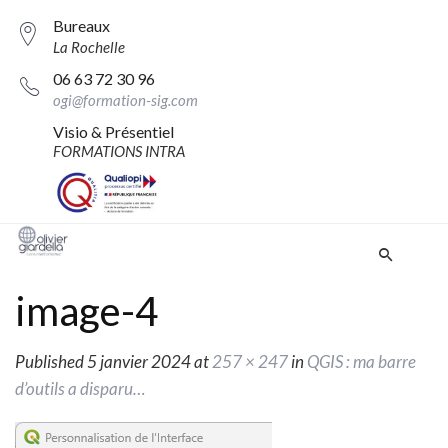
Bureaux
La Rochelle
06 63 72 30 96
ogi@formation-sig.com
Visio & Présentiel
FORMATIONS INTRA
image-4
Published
5 janvier 2024
at
257 × 247
in
QGIS : ma barre
d’outils a disparu…