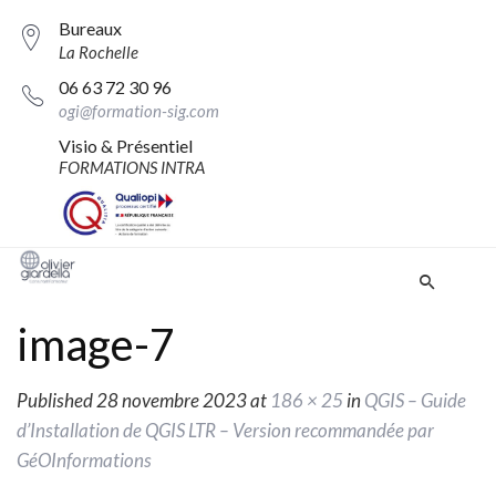
Bureaux
La Rochelle
06 63 72 30 96
ogi@formation-sig.com
Visio & Présentiel
FORMATIONS INTRA
image-7
Published
28 novembre 2023
at
186 × 25
in
QGIS – Guide
d’Installation de QGIS LTR – Version recommandée par
GéOInformations