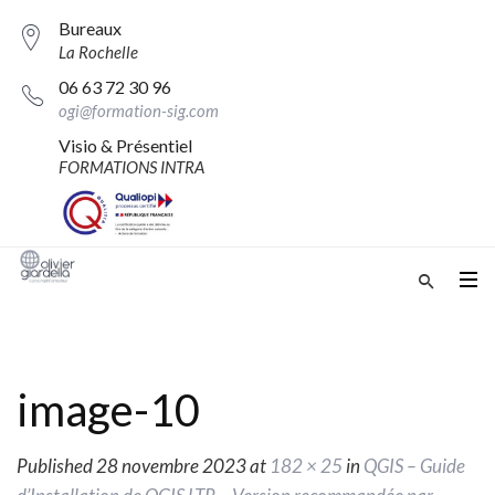
Bureaux
La Rochelle
06 63 72 30 96
ogi@formation-sig.com
Visio & Présentiel
FORMATIONS INTRA
image-10
Published
28 novembre 2023
at
182 × 25
in
QGIS – Guide