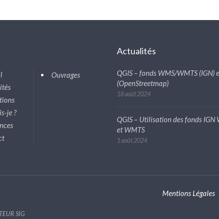
s
Actualités
QGIS – fonds WMS/WMTS (IGN) e
l
Ouvrages
(OpenStreetmap)
ités
18 août 2024
tions
s-je ?
QGIS – Utilisation des fonds IG
nces
et WMTS
ct
1 août 2024
Mentions Légales
ATEUR SIG