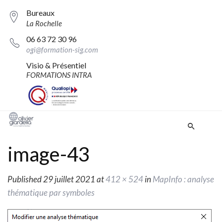
Bureaux
La Rochelle
06 63 72 30 96
ogi@formation-sig.com
Visio & Présentiel
FORMATIONS INTRA
image-43
Published
29 juillet 2021
at
412 × 524
in
MapInfo : analyse
thématique par symboles