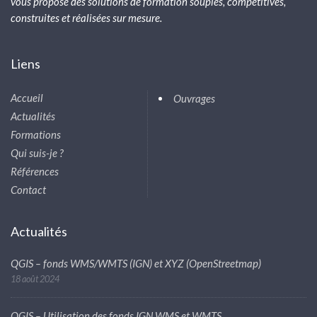
vous propose des solutions de formation souples, compétitives,
construites et réalisées sur mesure.
Liens
Accueil
Ouvrages
Actualités
Formations
Qui suis-je ?
Références
Contact
Actualités
QGIS – fonds WMS/WMTS (IGN) et XYZ (OpenStreetmap)
18 août 2024
QGIS – Utilisation des fonds IGN WMS et WMTS