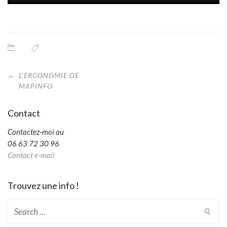
Post
←
L’ERGONOMIE DE
navigation
MAPINFO
Contact
Contactez-moi au
06 63 72 30 96
Contact e-mail
Trouvez une info !
Search
for: