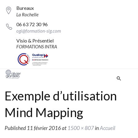
Bureaux
La Rochelle
06 63 72 30 96
ogi@formation-sig.com
Visio & Présentiel
FORMATIONS INTRA
Exemple d’utilisation
Mind Mapping
Published
11 février 2016
at
1500 × 807
in
Accueil