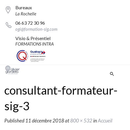
Bureaux
La Rochelle
06 63 72 30 96
ogi@formation-sig.com
Visio & Présentiel
FORMATIONS INTRA
consultant-formateur-
sig-3
Published
11 décembre 2018
at
800 × 532
in
Accueil