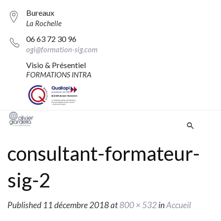
Bureaux
La Rochelle
06 63 72 30 96
ogi@formation-sig.com
Visio & Présentiel
FORMATIONS INTRA
consultant-formateur-
sig-2
Published
11 décembre 2018
at
800 × 532
in
Accueil